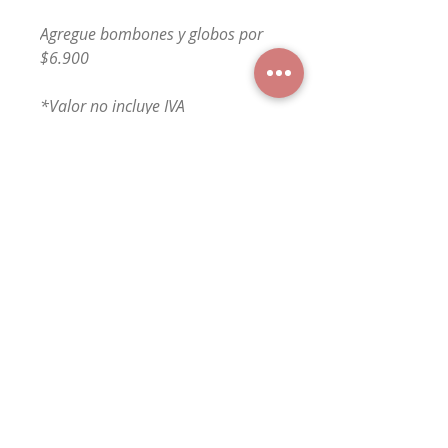
Agregue bombones y globos por
$6.900
*Valor no incluye IVA
*Consulte disponibilidad
*Imagen referencial
FloresConcepción
WhatsApp
+56 9 7529 7815
Floresyregalosconcepcion@gmail.com
Cataluña 1172 of 114, Concepción