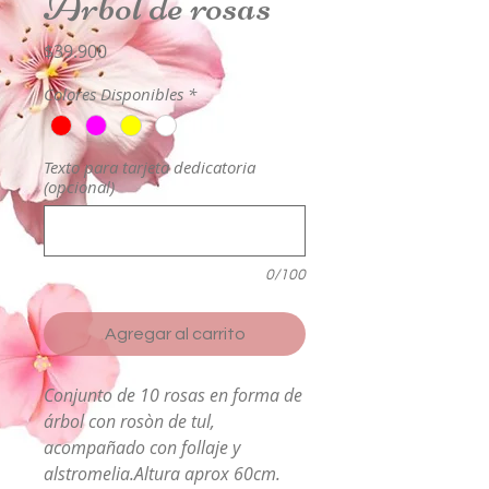
Árbol de rosas
Precio
$39.900
Colores Disponibles
*
Texto para tarjeta dedicatoria
(opcional)
0/100
Agregar al carrito
Conjunto de 10 rosas en forma de
árbol con rosòn de tul,
acompañado con follaje y
alstromelia.Altura aprox 60cm.