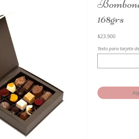
Bombone
168grs
Precio
$23.900
Texto para tarjeta d
Ag