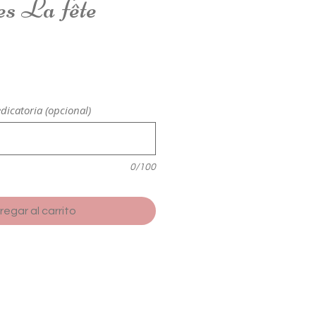
s La fête
edicatoria (opcional)
0/100
regar al carrito