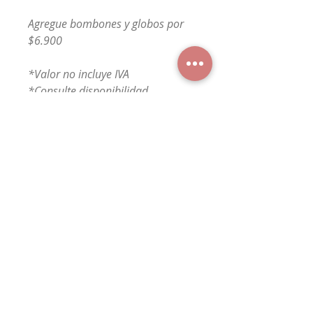
Agregue bombones y globos por
$6.900
*Valor no incluye IVA
*Consulte disponibilidad
*Imagen referencial
*Consulte colores disponibles
FloresConcepción
WhatsApp
+56 9 7529 7815
Floresyregalosconcepcion@gmail.com
Cataluña 1172 of 114, Concepción