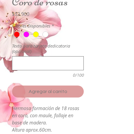
Coro de rosas
Precio
$52.900
Colores Disponibles
*
Texto para tarjeta dedicatoria
(opcional)
0/100
Agregar al carrito
Hermosa formación de 18 rosas
en coro, con maule, follaje en
base de madera.
Altura aprox.60cm.