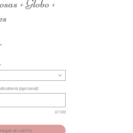
sas + Globo +
es
*
*
edicatoria (opcional)
0/100
regar al carrito