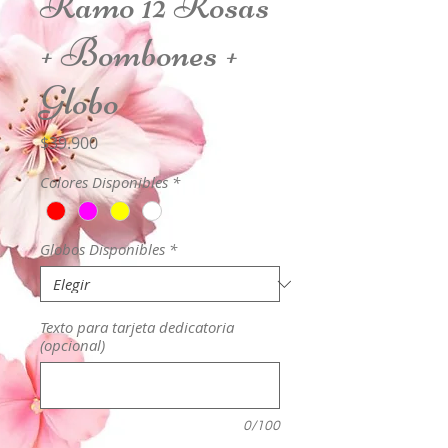
Ramo 12 Rosas
+ Bombones +
Globo
Precio
$39.900
Colores Disponibles
*
Globos Disponibles
*
Texto para tarjeta dedicatoria
(opcional)
0/100