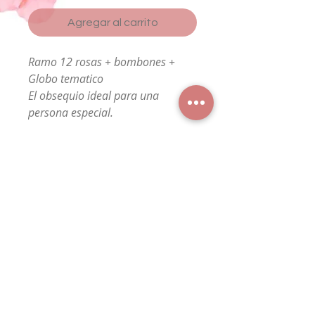
Agregar al carrito
Ramo 12 rosas + bombones +
Globo tematico
El obsequio ideal para una
persona especial.
*Valor no incluye IVA
*Consulte disponibilidad
*Imagen referencial
FloresConcepción
WhatsApp
+56 9 7529 7815
Floresyregalosconcepcion@gmail.com
Cataluña 1172 of 114, Concepción