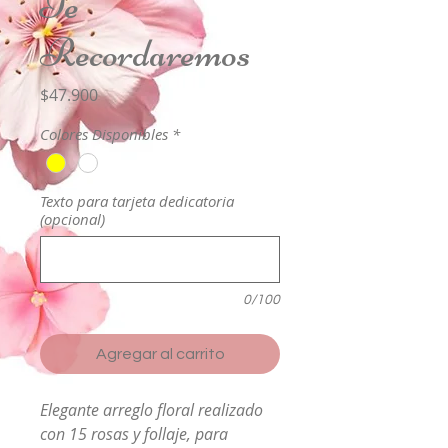
Te
Recordaremos
Precio
$47.900
Colores Disponibles
*
Texto para tarjeta dedicatoria
(opcional)
0/100
Agregar al carrito
Elegante arreglo floral realizado
con 15 rosas y follaje, para