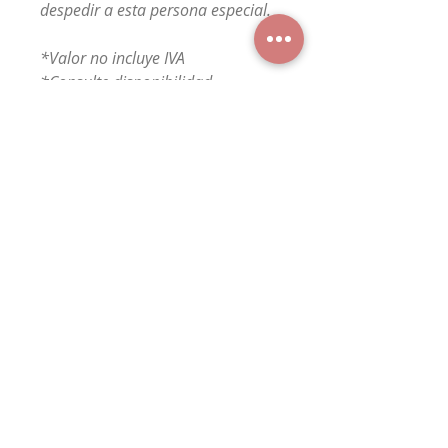
despedir a esta persona especial.
*Valor no incluye IVA
*Consulte disponibilidad
*Imagen referencial
FloresConcepción
WhatsApp
+56 9 7529 7815
Floresyregalosconcepcion@gmail.com
Cataluña 1172 of 114, Concepción